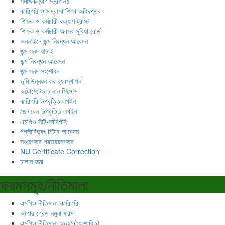
সমাজকল্যাণ মন্ত্রণালয়
কারিগরি ও মাদ্রাসা শিক্ষা অধিদপ্তর
শিক্ষক ও কর্মচারী কল্যাণ ট্রাস্ট
শিক্ষক ও কর্মচারী অবসর সুবিধা বোর্ড
অনলাইনে জন্ম নিবন্ধন আবেদন
জন্ম সনদ যাচাই
জন্ম নিবন্ধন আবেদন
জন্ম সনদ সংশোধন
ভূমি উন্নয়ন কর ব্যবস্থাপনা
অটোমেটেড চালান সিস্টেম
কারিগরি উপবৃত্তি লগইন
জেনারেল উপবৃত্তি লগইন
এমপিও সীট-কারিগরি
পল্লীবিদ্যুৎ মিটার আবেদন
সঞ্চয়পত্র প্রত্যয়নপত্র
NU Certificate Correction
চালান জমা
ফরমসমূহ/নীতিমালা
এমপিও নীতিমালা-কারিগরি
আপার গ্রেড নমুনা ফরম
এমপিও নীতিমালা-২০২১(সংশোধিত)