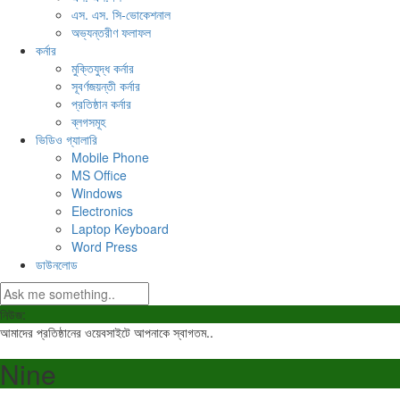
এস. এস. সি-ভোকেশনাল
অভ্যন্তরীণ ফলাফল
কর্নার
মুক্তিযুদ্ধ কর্নার
সূবর্ণজয়ন্তী কর্নার
প্রতিষ্ঠান কর্নার
ব্লগসমূহ
ভিডিও গ্যালারি
Mobile Phone
MS Office
Windows
Electronics
Laptop Keyboard
Word Press
ডাউনলোড
নিউজ:
আমাদের প্রতিষ্ঠানের ওয়েবসাইটে আপনাকে স্বাগতম..
Nine