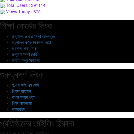
Total Users : 391114
Views Today : 675
শিক্ষা বোর্ডের লিংক
মাধ্যমিক ও উচ্চ শিক্ষা অধিদপ্তর
বাংলাদেশ কারিগরি শিক্ষা বোর্ড
বরিশাল শিক্ষা বোর্ড
মাদ্রাসা শিক্ষা বোর্ড
জাতীয় বিশ্ব বিদ্যালয়
গুরুত্বপূর্ণ লিংক
ই.এম.আই.এস সেল
শিক্ষক বাতায়ন
বাংলা সংবাদ পত্র
শিক্ষা মন্ত্রনালয়
ব্যানবেইস
প্রতিষ্ঠানের মেইলিং ঠিকানা
মোবাইল নম্বর: 01309-102731